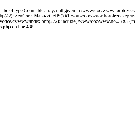
st be of type Countable|array, null given in /www/doc/www.horoleze
p(42): ZenCore_Mapa->GetJS() #1 /www/doc/www.horolezeckepruvod
ce.cz/www/index.php(272): include('/www/doc/www.ho...') #3 {ma
s.php
on line
438