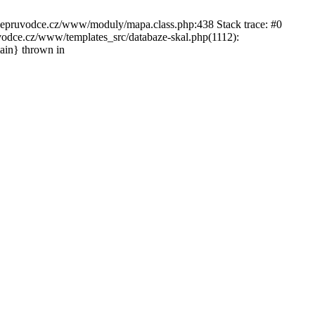
ckepruvodce.cz/www/moduly/mapa.class.php:438 Stack trace: #0
ce.cz/www/templates_src/databaze-skal.php(1112):
in} thrown in