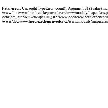
Fatal error
: Uncaught TypeError: count(): Argument #1 ($value) mu
/www/doc/www.horolezeckepruvodce.cz/www/moduly/mapa.class.ph
ZenCore_Mapa->GetMapaFull() #2 /www/doc/www.horolezeckepruvod
/www/doc/www.horolezeckepruvodce.cz/www/moduly/mapa.clas