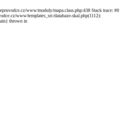
ckepruvodce.cz/www/moduly/mapa.class.php:438 Stack trace: #0
ce.cz/www/templates_src/databaze-skal.php(1112):
in} thrown in