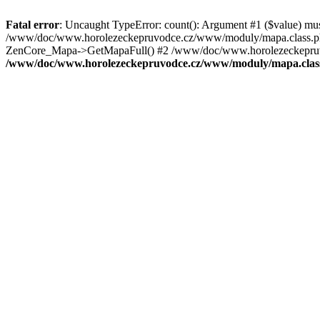
Fatal error
: Uncaught TypeError: count(): Argument #1 ($value) mu
/www/doc/www.horolezeckepruvodce.cz/www/moduly/mapa.class.ph
ZenCore_Mapa->GetMapaFull() #2 /www/doc/www.horolezeckepruvod
/www/doc/www.horolezeckepruvodce.cz/www/moduly/mapa.clas