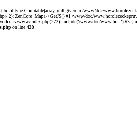
st be of type Countable|array, null given in /www/doc/www.horoleze
p(42): ZenCore_Mapa->GetJS() #1 /www/doc/www.horolezeckepruvod
ce.cz/www/index.php(272): include('/www/doc/www.ho...') #3 {ma
s.php
on line
438