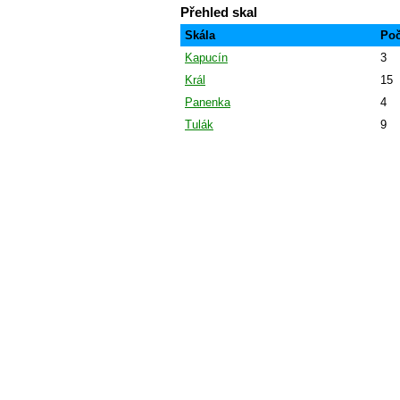
Přehled skal
Skála
Poč
Kapucín
3
Král
15
Panenka
4
Tulák
9