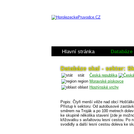
Hlavní stránka
Databáze 
Databáze skal - sektor: S
stát
Česká republika
region
Moravské pískovce
oblast
Hostýnské vrchy
Popis: Čtyři menší věže nad obcí Hošťál
Přístup k sektoru: Od autobusové zastáv
směrem na Troják a po 100 metrech doleva
ke skupině několika stavení (zde je možno
křižovatku s asfaltovou lesní cestou. Po 
svodidly a další lesní cestou doleva ke s