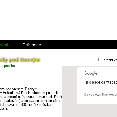
skal
Průvodce
kály pod tisovým
stáhni v
This page can't lo
ková pod vrchem Tisovým.
ky Hošťálková-Pod Kadlůbkem po silnici
Do you own this webs
 na místní asfaltovou komunikaci. Po ní
st parkování) a doleva po lesní cestě na
ní doprava asi 700 metrů k můstku se
kalám.