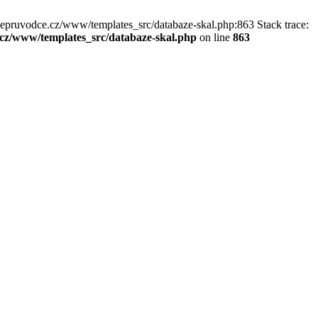
kepruvodce.cz/www/templates_src/databaze-skal.php:863 Stack trace:
z/www/templates_src/databaze-skal.php
on line
863