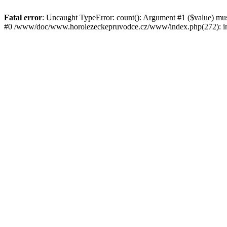
Fatal error
: Uncaught TypeError: count(): Argument #1 ($value) mu
#0 /www/doc/www.horolezeckepruvodce.cz/www/index.php(272): in