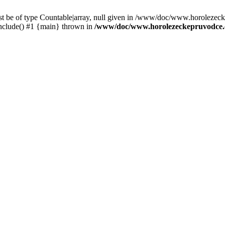
st be of type Countable|array, null given in /www/doc/www.horolezec
clude() #1 {main} thrown in
/www/doc/www.horolezeckepruvodce.c