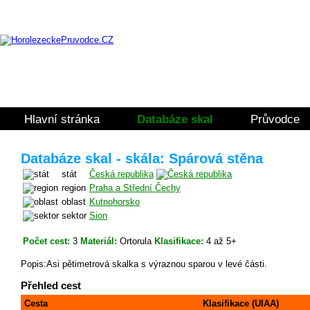
Hlavní stránka
Databáze skal
Průvodce
Databáze skal - skála: Spárová stěna
stát
Česká republika
region
Praha a Střední Čechy
oblast
Kutnohorsko
sektor
Sion
Počet cest:
3
Materiál:
Ortorula
Klasifikace:
4 až 5+
Popis:Asi pětimetrová skalka s výraznou sparou v levé části.
Přehled cest
Cesta
Klasifikace (UIAA)