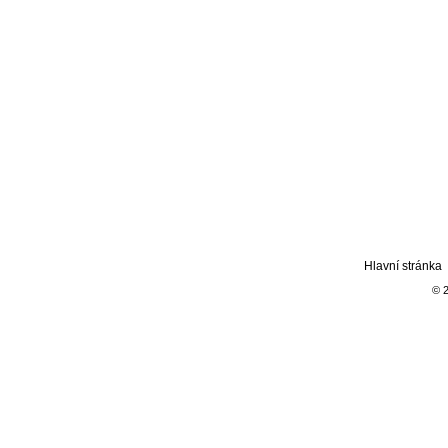
Hlavní stránka
© 2