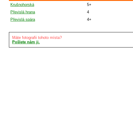
Krušnohorská
5+
Převislá hrana
4
Převislá spára
4+
Máte fotografii tohoto místa?
Pošlete nám ji.