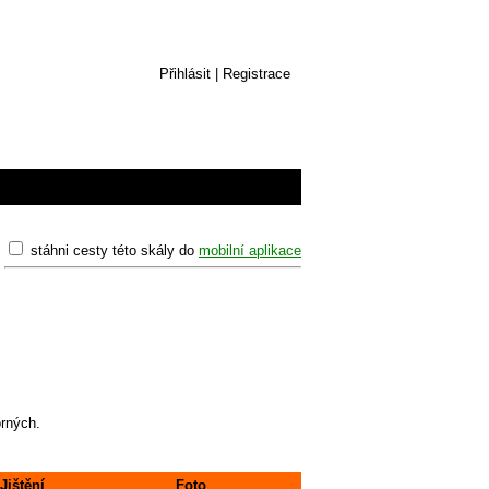
Přihlásit
|
Registrace
stáhni cesty této skály do
mobilní aplikace
orných.
Jištění
Foto