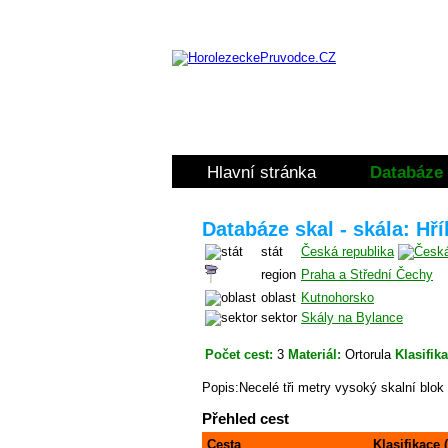
Hlavní stránka
Databáze 
Databáze skal - skála: Hř
stát
Česká republika
region
Praha a Střední Čechy
oblast
Kutnohorsko
sektor
Skály na Bylance
Počet cest:
3
Materiál:
Ortorula
Klasifik
Popis:Necelé tři metry vysoký skalní blo
Přehled cest
Cesta
Klasifikace 