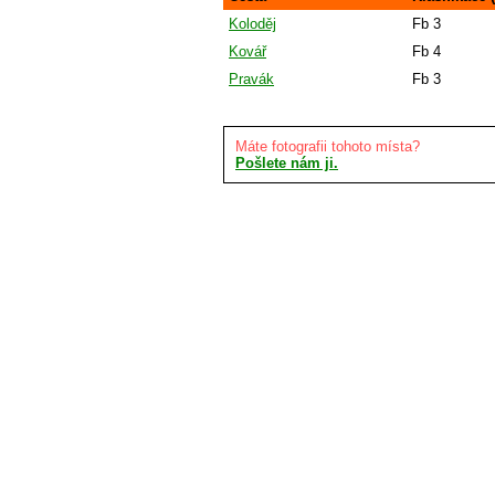
Koloděj
Fb 3
Kovář
Fb 4
Pravák
Fb 3
Máte fotografii tohoto místa?
Pošlete nám ji.