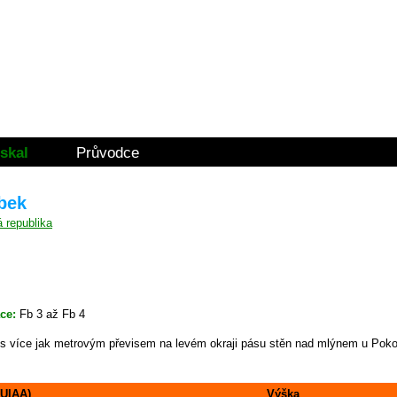
skal
Průvodce
íbek
ace:
Fb 3 až Fb 4
k s více jak metrovým převisem na levém okraji pásu stěn nad mlýnem u Pok
(UIAA)
Výška