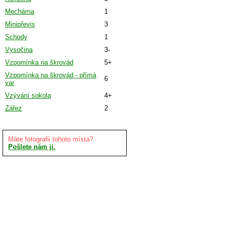
Mechárna
1
Minipřevis
3
Schody
1
Vysočina
3-
Vzpomínka na škrovád
5+
Vzpomínka na škrovád - přímá
6
var
Vzývání sokola
4+
Zářez
2
Máte fotografii tohoto místa?
Pošlete nám ji.