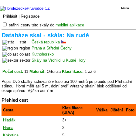
Menu
Přihlásit
|
Registrace
stáhni cesty této skály do
mobilní aplikace
Databáze skal - skála: Na rudě
stát
Česká republika
region
Praha a Střední Čechy
oblast
Kutnohorsko
sektor
Skály na Vrchlici u Kutné Hory
Počet cest:
11
Materiál:
Ortorula
Klasifikace:
1 až 6
Popis:Dvě skalky schované v lese asi 100 metrů po proudu pod Přehradní
stěnou. Horní měří asi 5 m, dolní tvoří výrazný skalní blok oddělený od
okraje spárou. Výška asi 7 m.
Přehled cest
Klasifikace
Cesta
Výška
Jištění
Foto
(UIAA)
Hlaďák
3+
Hrana
3
Kokotina
5