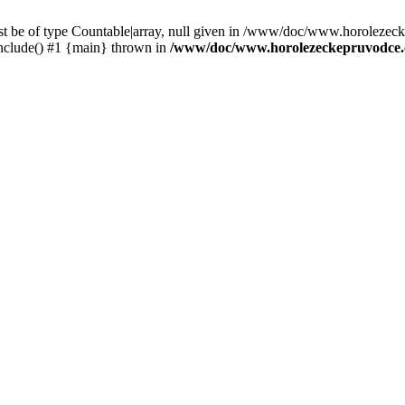
st be of type Countable|array, null given in /www/doc/www.horolezec
clude() #1 {main} thrown in
/www/doc/www.horolezeckepruvodce.c