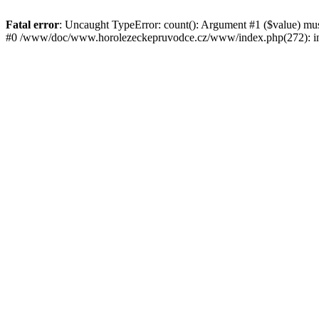
Fatal error
: Uncaught TypeError: count(): Argument #1 ($value) mu
#0 /www/doc/www.horolezeckepruvodce.cz/www/index.php(272): in