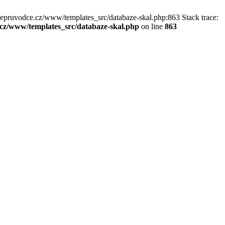
kepruvodce.cz/www/templates_src/databaze-skal.php:863 Stack trace:
z/www/templates_src/databaze-skal.php
on line
863