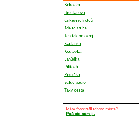
Bokovka
Břečťanová
Církevních otců
Jde to ztuha
Jen tak na okraj
Kaplanka
Koutovka
Lahůdka
Pilířová
Prvnička
Salud padre
Taky cesta
Máte fotografii tohoto místa?
Pošlete nám ji.