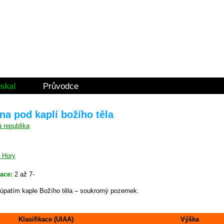
skal
Průvodce
na pod kaplí božího těla
é Hory
kace:
2 až 7-
 úpatím kaple Božího těla – soukromý pozemek.
Klasifikace (UIAA)
Výška