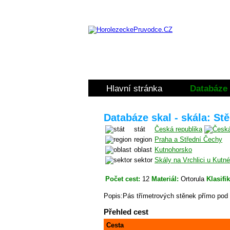
Hlavní stránka
Databáze 
Databáze skal - skála: Stě
stát
Česká republika
region
Praha a Střední Čechy
oblast
Kutnohorsko
sektor
Skály na Vrchlici u Kutn
Počet cest:
12
Materiál:
Ortorula
Klasifi
Popis:Pás třímetrových stěnek přímo pod
Přehled cest
Cesta