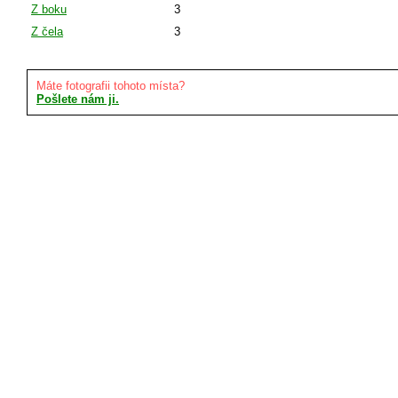
Z boku
3
Z čela
3
Máte fotografii tohoto místa?
Pošlete nám ji.