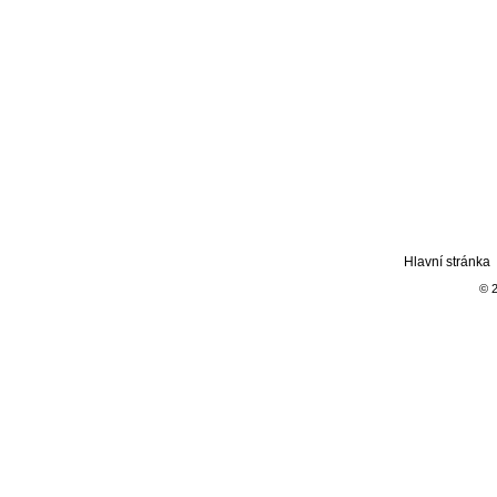
Hlavní stránka
© 2