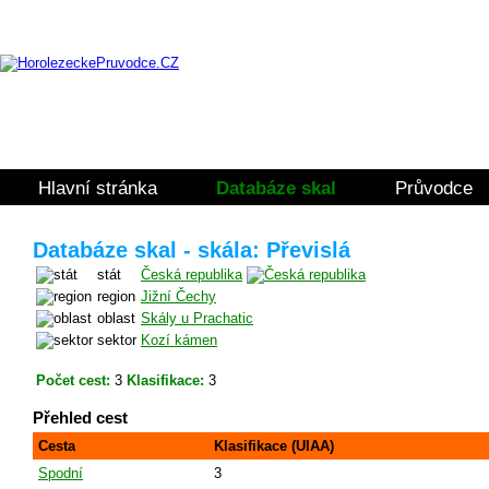
Hlavní stránka
Databáze skal
Průvodce
Databáze skal - skála: Převislá
stát
Česká republika
region
Jižní Čechy
oblast
Skály u Prachatic
sektor
Kozí kámen
Počet cest:
3
Klasifikace:
3
Přehled cest
Cesta
Klasifikace (UIAA)
Spodní
3