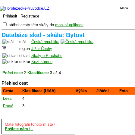
Menu
Přihlásit
|
Registrace
stáhni cesty této skály do
mobilní aplikace
Databáze skal - skála: Bytost
stát
Česká republika
region
Jižní Čechy
oblast
Skály u Prachatic
sektor
Kozí kámen
Počet cest:
2
Klasifikace:
3 až 4
Přehled cest
Cesta
Klasifikace (UIAA)
Výška
Jištění
Foto
Levá
4
Pravá
3
Máte fotografii tohoto místa?
Pošlete nám ji.