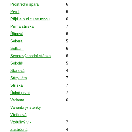
Prostřední spára
6
První
6
Přijď a buď tu se mnou
6
Přímá stříška
7
Říjnová
6
Sekera
5
Setkání
6
Severovýchodní stěnka
6
Sokolík
5
Stanová
4
Stíny léta
7
Stříška
7
Úplně první
7
Varianta
6
Varianta jv stěnky
Vteřinová
Vzdušný vlk
7
Zastrčená
4