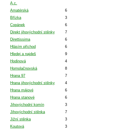
A.c.
Amatérská
6
Břízka
3
Copánek
6
Direkt jihovýchodní stěnky
7
Direttissima
6
Hlásím příchod
6
Hledej a najdeš
9
Hodinová
4
Hornolačnovská
8
Hrana 97
7
Hrana jihovýchodní stěnky
4
Hrana májové
6
Hrana stanové
6
Jihovýchodní komín
3
Jihovýchodní stěnka
7
Jižní stěnka
3
Koutová
3