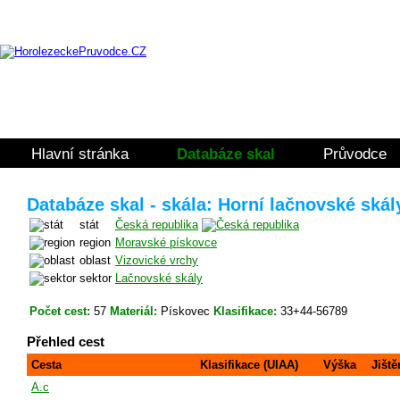
Hlavní stránka
Databáze skal
Průvodce
Databáze skal - skála: Horní lačnovské skál
stát
Česká republika
region
Moravské pískovce
oblast
Vizovické vrchy
sektor
Lačnovské skály
Počet cest:
57
Materiál:
Pískovec
Klasifikace:
33+44-56789
Přehled cest
Cesta
Klasifikace (UIAA)
Výška
Jiště
A.c