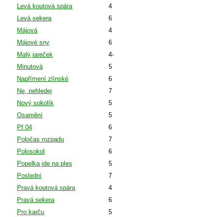
Levá koutová spára
4
Levá sekera
6
Májová
4
Májové sny
6
Malý jareček
4-
Minutová
5
Napřímení zlínské
6
Ne, nehledej
7
Nový sokolík
5
Osamění
5
Pf 04
6
Poločas rozpadu
7
Polosokol
6
Popelka jde na ples
5
Poslední
7
Pravá koutová spára
4
Pravá sekera
6
Pro karču
5