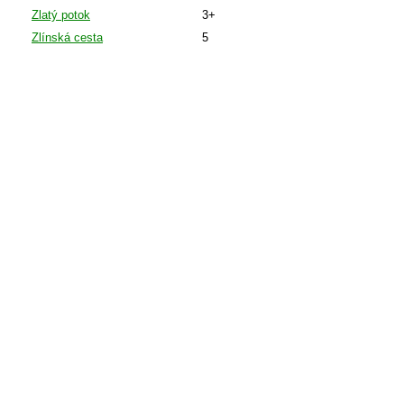
Zlatý potok
3+
Zlínská cesta
5