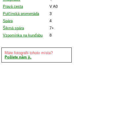
Pravá cesta
V A0
Pulčínská promenáda
3
Spára
4
Šikmá spára
7+
Vzpomínka na kunďabu
8
Máte fotografii tohoto místa?
Pošlete nám ji.