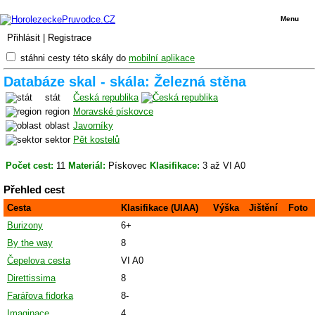
Menu
Přihlásit
|
Registrace
stáhni cesty této skály do
mobilní aplikace
Databáze skal - skála: Železná stěna
stát
Česká republika
region
Moravské pískovce
oblast
Javorníky
sektor
Pět kostelů
Počet cest:
11
Materiál:
Pískovec
Klasifikace:
3 až VI A0
Přehled cest
Cesta
Klasifikace (UIAA)
Výška
Jištění
Foto
Burizony
6+
By the way
8
Čepelova cesta
VI A0
Direttissima
8
Farářova fidorka
8-
Imaginace
4