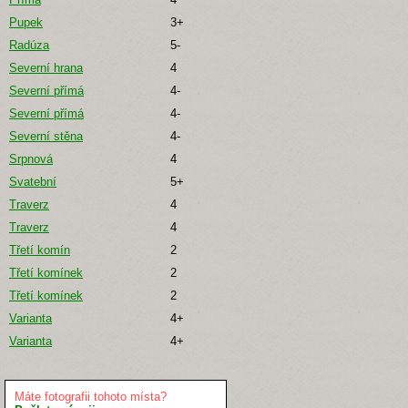
Pupek
3+
Radúza
5-
Severní hrana
4
Severní přímá
4-
Severní přímá
4-
Severní stěna
4-
Srpnová
4
Svatební
5+
Traverz
4
Traverz
4
Třetí komín
2
Třetí komínek
2
Třetí komínek
2
Varianta
4+
Varianta
4+
Máte fotografii tohoto místa?