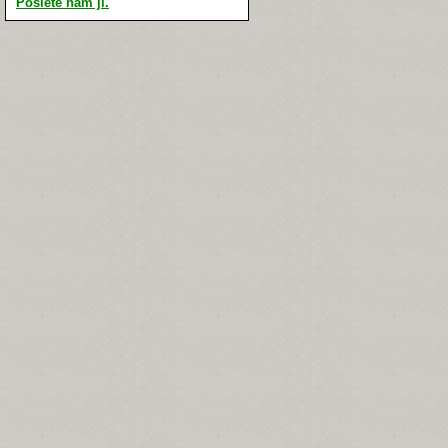
Pošlete nám ji.