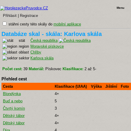
Menu
Přihlásit
|
Registrace
stáhni cesty této skály do
mobilní aplikace
Databáze skal - skála: Karlova skála
stát
Česká republika
region
Moravské pískovce
oblast
Chřiby
sektor
Karlova skála
Počet cest:
39
Materiál:
Pískovec
Klasifikace:
2 až 5-
Přehled cest
Cesta
Klasifikace (UIAA)
Výška
Jištění
Foto
Blondýnka
4+
Buď a nebo
5
Čtvrtý komín
3
Dětský tábor
4+
Dětský tábor
4+
Díra
4