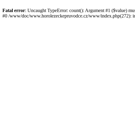
Fatal error
: Uncaught TypeError: count(): Argument #1 ($value) mu
#0 /www/doc/www.horolezeckepruvodce.cz/www/index.php(272): in