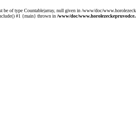
st be of type Countable|array, null given in /www/doc/www.horolezec
clude() #1 {main} thrown in
/www/doc/www.horolezeckepruvodce.c