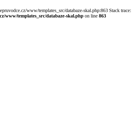
kepruvodce.cz/www/templates_src/databaze-skal.php:863 Stack trace:
z/www/templates_src/databaze-skal.php
on line
863