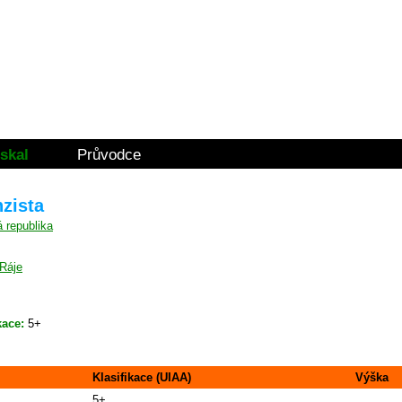
skal
Průvodce
nzista
 Ráje
kace:
5+
Klasifikace (UIAA)
Výška
5+