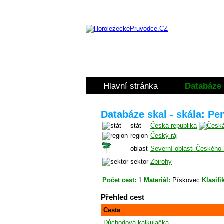
Hlavní stránka
Databáze 
Databáze skal - skála: Pe
stát
Česká republika
region
Český ráj
oblast
Severní oblasti Českého
sektor
Zbirohy
Počet cest:
1
Materiál:
Pískovec
Klasifi
Přehled cest
Cesta
Důchodová kalkulačka