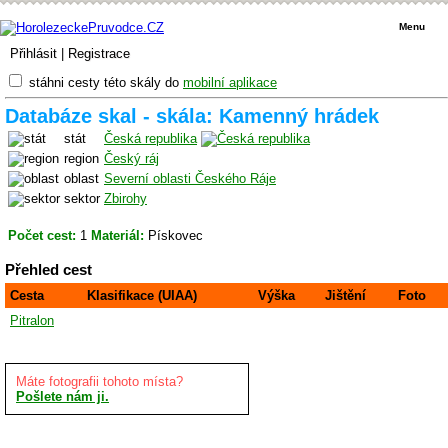
Menu
Přihlásit
|
Registrace
stáhni cesty této skály do
mobilní aplikace
Databáze skal - skála: Kamenný hrádek
stát
Česká republika
region
Český ráj
oblast
Severní oblasti Českého Ráje
sektor
Zbirohy
Počet cest:
1
Materiál:
Pískovec
Přehled cest
Cesta
Klasifikace (UIAA)
Výška
Jištění
Foto
Pitralon
Máte fotografii tohoto místa?
Pošlete nám ji.