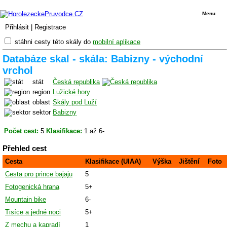
Menu
Přihlásit
|
Registrace
stáhni cesty této skály do
mobilní aplikace
Databáze skal - skála: Babizny - východní
vrchol
stát
Česká republika
region
Lužické hory
oblast
Skály pod Luží
sektor
Babizny
Počet cest:
5
Klasifikace:
1 až 6-
Přehled cest
Cesta
Klasifikace (UIAA)
Výška
Jištění
Foto
Cesta pro prince bajaju
5
Fotogenická hrana
5+
Mountain bike
6-
Tisíce a jedné noci
5+
Z mechu a kapradí
1