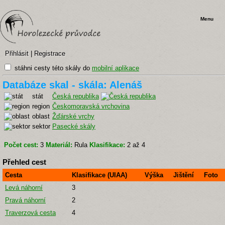
Menu
Přihlásit
|
Registrace
stáhni cesty této skály do
mobilní aplikace
Databáze skal - skála: Alenáš
stát
Česká republika
region
Českomoravská vrchovina
oblast
Žďárské vrchy
sektor
Pasecké skály
Počet cest:
3
Materiál:
Rula
Klasifikace:
2 až 4
Přehled cest
Cesta
Klasifikace (UIAA)
Výška
Jištění
Foto
Levá náhorní
3
Pravá náhorní
2
Traverzová cesta
4