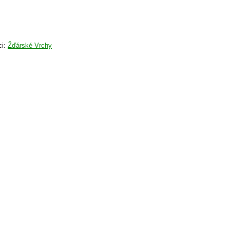
ci:
Žďárské Vrchy