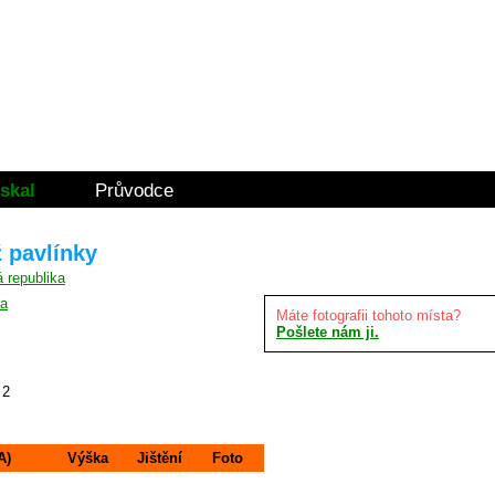
skal
Průvodce
ž pavlínky
na
Máte fotografii tohoto místa?
Pošlete nám ji.
2
A)
Výška
Jištění
Foto