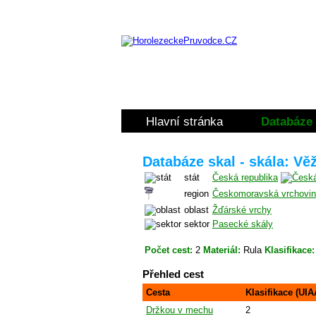
Hlavní stránka
Databáze 
Databáze skal - skála: Vě
stát
Česká republika
region
Českomoravská vrchovi
oblast
Žďárské vrchy
sektor
Pasecké skály
Počet cest:
2
Materiál:
Rula
Klasifikace:
Přehled cest
Cesta
Klasifikace (UIA
Držkou v mechu
2