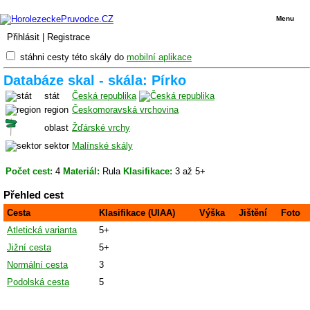
Menu
Přihlásit
|
Registrace
stáhni cesty této skály do
mobilní aplikace
Databáze skal - skála: Pírko
stát
Česká republika
region
Českomoravská vrchovina
oblast
Žďárské vrchy
sektor
Malínské skály
Počet cest:
4
Materiál:
Rula
Klasifikace:
3 až 5+
Přehled cest
Cesta
Klasifikace (UIAA)
Výška
Jištění
Foto
Atletická varianta
5+
Jižní cesta
5+
Normální cesta
3
Podolská cesta
5