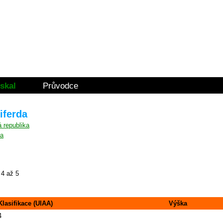
skal
Průvodce
iferda
na
4 až 5
Klasifikace (UIAA)
Výška
4