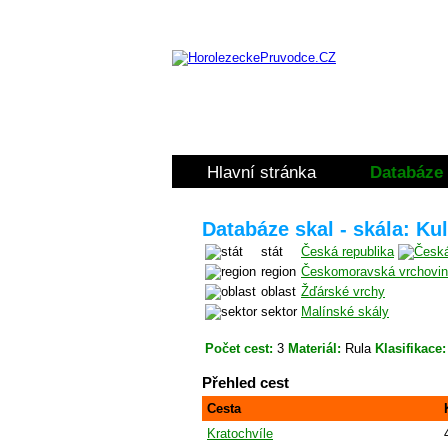
Hlavní stránka
Databáze 
Databáze skal - skála: Kul
stát
Česká republika
region
Českomoravská vrchovi
oblast
Žďárské vrchy
sektor
Malínské skály
Počet cest:
3
Materiál:
Rula
Klasifikace:
Přehled cest
Cesta
Kratochvíle