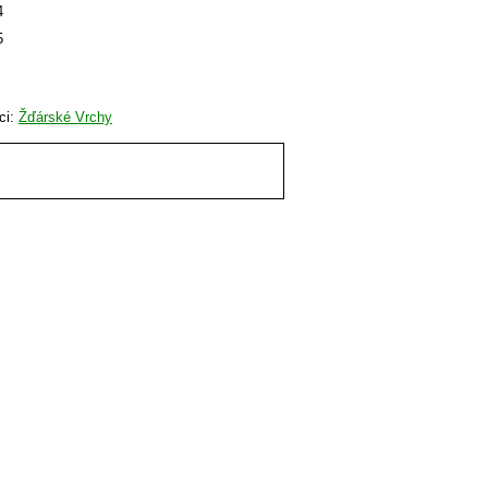
4
5
ci:
Žďárské Vrchy