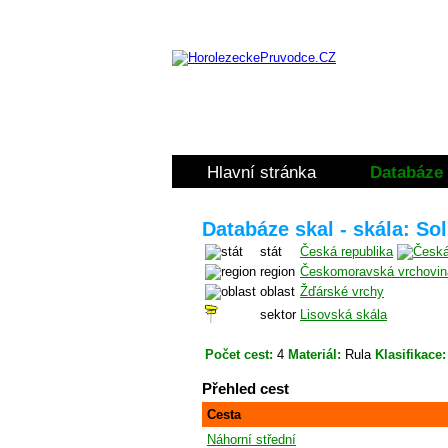
Hlavní stránka
Databáze 
Databáze skal - skála: So
stát
Česká republika
region
Českomoravská vrchovin
oblast
Žďárské vrchy
sektor
Lisovská skála
Počet cest:
4
Materiál:
Rula
Klasifikace:
Přehled cest
Cesta
Náhorní střední