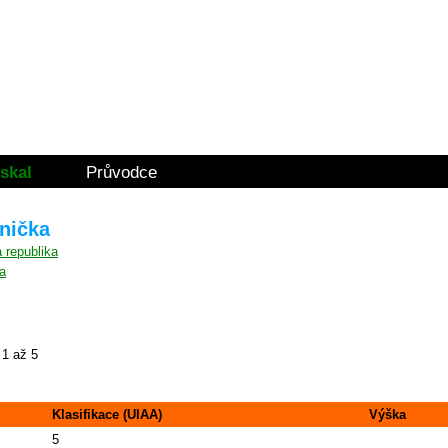
skal
Průvodce
lnička
a
1 až 5
Klasifikace (UIAA)
Výška
5