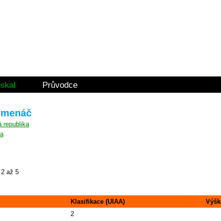
skal
Průvodce
řemenáč
na
2 až 5
Klasifikace (UIAA)
Výšk
2