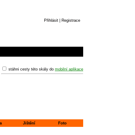
Přihlásit
|
Registrace
stáhni cesty této skály do
mobilní aplikace
a
Jištění
Foto