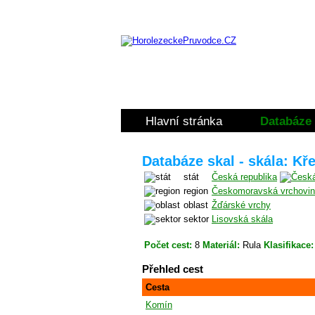
Hlavní stránka
Databáze 
Databáze skal - skála: K
stát
Česká republika
region
Českomoravská vrchovi
oblast
Žďárské vrchy
sektor
Lisovská skála
Počet cest:
8
Materiál:
Rula
Klasifikace:
Přehled cest
Cesta
Komín