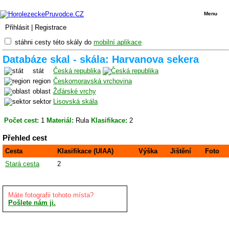
Menu
Přihlásit
|
Registrace
stáhni cesty této skály do
mobilní aplikace
Databáze skal - skála: Harvanova sekera
stát
Česká republika
region
Českomoravská vrchovina
oblast
Žďárské vrchy
sektor
Lisovská skála
Počet cest:
1
Materiál:
Rula
Klasifikace:
2
Přehled cest
Cesta
Klasifikace (UIAA)
Výška
Jištění
Foto
Stará cesta
2
Máte fotografii tohoto místa?
Pošlete nám ji.