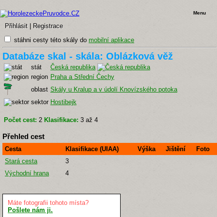
Menu
Přihlásit
|
Registrace
stáhni cesty této skály do
mobilní aplikace
Databáze skal - skála: Oblázková věž
stát
Česká republika
region
Praha a Střední Čechy
oblast
Skály u Kralup a v údolí Knovízského potoka
sektor
Hostibejk
Počet cest:
2
Klasifikace:
3 až 4
Přehled cest
Cesta
Klasifikace (UIAA)
Výška
Jištění
Foto
Stará cesta
3
Východní hrana
4
Máte fotografii tohoto místa?
Pošlete nám ji.