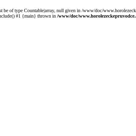
st be of type Countable|array, null given in /www/doc/www.horolezec
clude() #1 {main} thrown in
/www/doc/www.horolezeckepruvodce.c