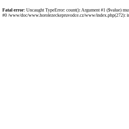
Fatal error
: Uncaught TypeError: count(): Argument #1 ($value) mu
#0 /www/doc/www.horolezeckepruvodce.cz/www/index.php(272): in