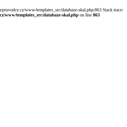
kepruvodce.cz/www/templates_src/databaze-skal.php:863 Stack trace:
z/www/templates_src/databaze-skal.php
on line
863