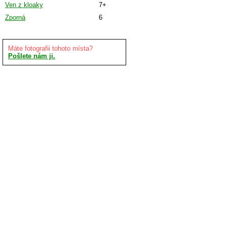
Ven z kloaky
7+
Zporná
6
Máte fotografii tohoto místa?
Pošlete nám ji.