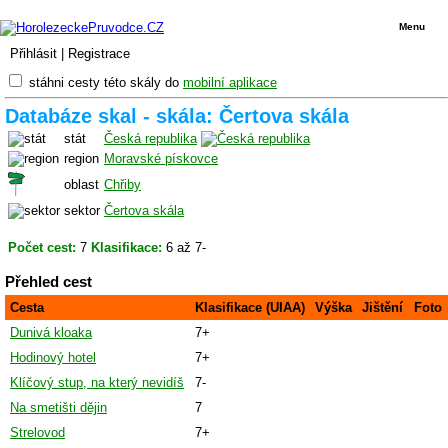
Menu
Přihlásit
|
Registrace
stáhni cesty této skály do
mobilní aplikace
Databáze skal - skála: Čertova skála
stát
Česká republika
region
Moravské pískovce
oblast
Chřiby
sektor
Čertova skála
Počet cest:
7
Klasifikace:
6 až 7-
Přehled cest
Cesta
Klasifikace (UIAA)
Výška
Jištění
Foto
Dunivá kloaka
7+
Hodinový hotel
7+
Klíčový stup, na který nevidíš
7-
Na smetišti dějin
7
Strelovod
7+