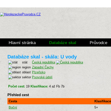
Hlavní stránka
Databáze skal
Průvodce
Databáze skal - skála: U vody
stát
Česká republika
region
Západní Čechy
oblast
Plzeňsko
sektor
Psovské údolí
Počet cest:
19
Klasifikace:
4 až Fb 7b
Přehled cest
Cesta
Klasifikac
Boční
5+