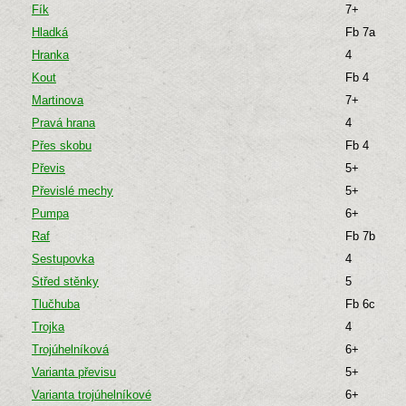
Fík
7+
Hladká
Fb 7a
Hranka
4
Kout
Fb 4
Martinova
7+
Pravá hrana
4
Přes skobu
Fb 4
Převis
5+
Převislé mechy
5+
Pumpa
6+
Raf
Fb 7b
Sestupovka
4
Střed stěnky
5
Tlučhuba
Fb 6c
Trojka
4
Trojúhelníková
6+
Varianta převisu
5+
Varianta trojúhelníkové
6+