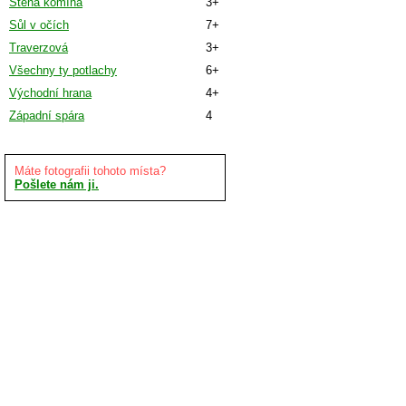
Stěna komína
3+
Sůl v očích
7+
Traverzová
3+
Všechny ty potlachy
6+
Východní hrana
4+
Západní spára
4
Máte fotografii tohoto místa?
Pošlete nám ji.