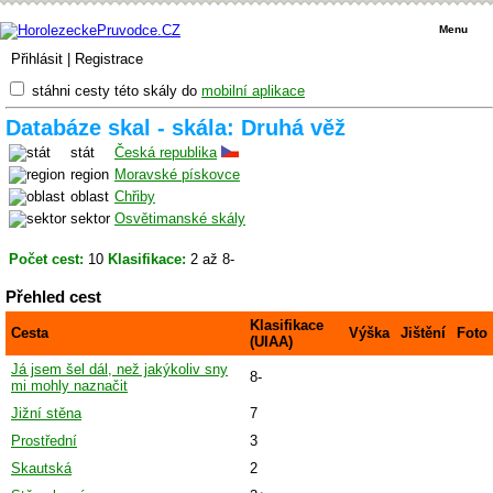
Menu
Přihlásit
|
Registrace
stáhni cesty této skály do
mobilní aplikace
Databáze skal - skála: Druhá věž
stát
Česká republika
region
Moravské pískovce
oblast
Chřiby
sektor
Osvětimanské skály
Počet cest:
10
Klasifikace:
2 až 8-
Přehled cest
Klasifikace
Cesta
Výška
Jištění
Foto
(UIAA)
Já jsem šel dál, než jakýkoliv sny
8-
mi mohly naznačit
Jižní stěna
7
Prostřední
3
Skautská
2