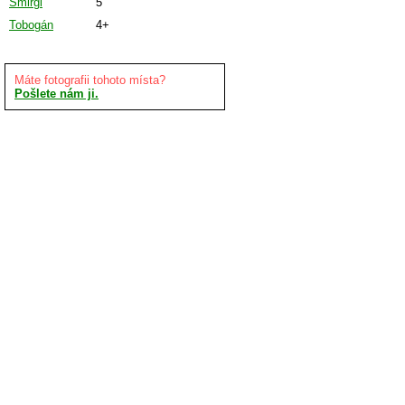
Šmirgl
5
Tobogán
4+
Máte fotografii tohoto místa?
Pošlete nám ji.