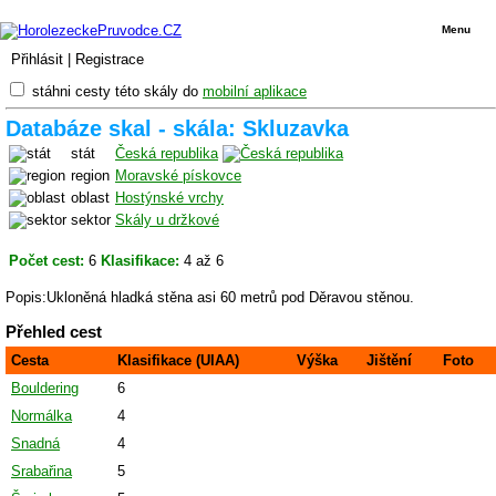
Menu
Přihlásit
|
Registrace
stáhni cesty této skály do
mobilní aplikace
Databáze skal - skála: Skluzavka
stát
Česká republika
region
Moravské pískovce
oblast
Hostýnské vrchy
sektor
Skály u držkové
Počet cest:
6
Klasifikace:
4 až 6
Popis:Ukloněná hladká stěna asi 60 metrů pod Děravou stěnou.
Přehled cest
Cesta
Klasifikace (UIAA)
Výška
Jištění
Foto
Bouldering
6
Normálka
4
Snadná
4
Srabařina
5