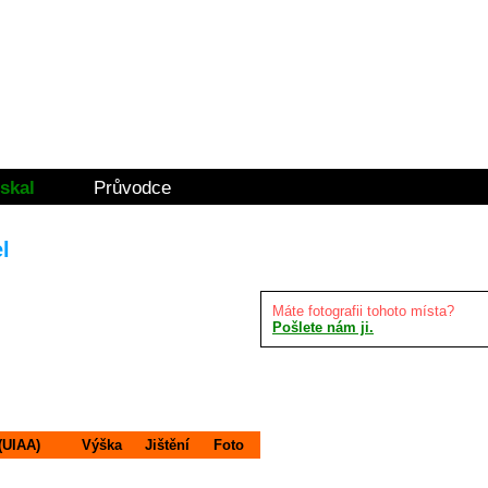
skal
Průvodce
l
Máte fotografii tohoto místa?
Pošlete nám ji.
 (UIAA)
Výška
Jištění
Foto