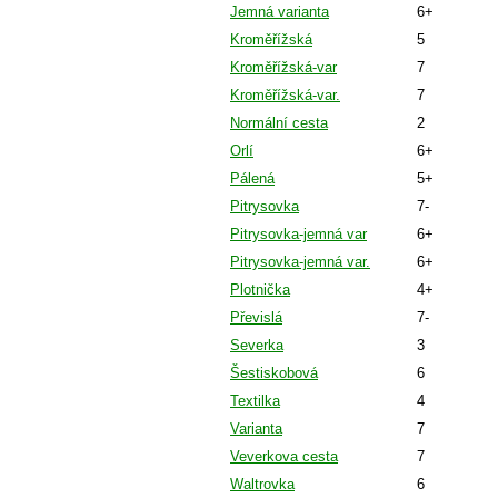
Jemná varianta
6+
Kroměřížská
5
Kroměřížská-var
7
Kroměřížská-var.
7
Normální cesta
2
Orlí
6+
Pálená
5+
Pitrysovka
7-
Pitrysovka-jemná var
6+
Pitrysovka-jemná var.
6+
Plotnička
4+
Převislá
7-
Severka
3
Šestiskobová
6
Textilka
4
Varianta
7
Veverkova cesta
7
Waltrovka
6