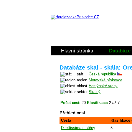
Hlavní stránka
Databáze 
Databáze skal - skála: Ore
stát
Česká republika
region
Moravské pískovce
oblast
Hostýnské vrchy
sektor
Skalný
Počet cest:
20
Klasifikace:
2 až 7-
Přehled cest
Cesta
Klasifikace
Direttissima s stěny
5-