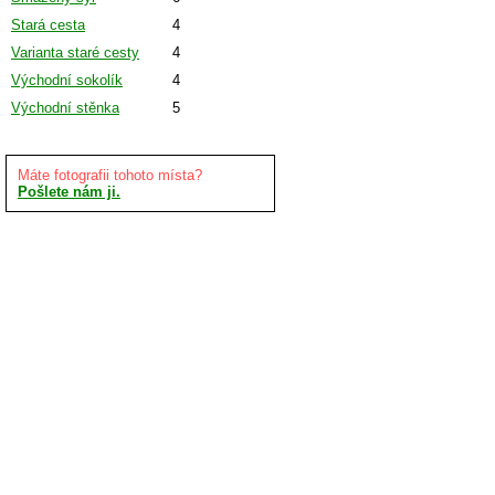
Stará cesta
4
Varianta staré cesty
4
Východní sokolík
4
Východní stěnka
5
Máte fotografii tohoto místa?
Pošlete nám ji.