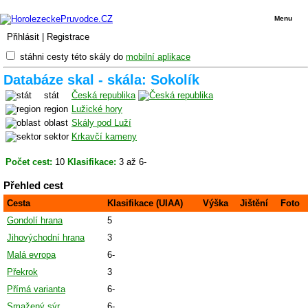
Menu
Přihlásit
|
Registrace
stáhni cesty této skály do
mobilní aplikace
Databáze skal - skála: Sokolík
stát
Česká republika
region
Lužické hory
oblast
Skály pod Luží
sektor
Krkavčí kameny
Počet cest:
10
Klasifikace:
3 až 6-
Přehled cest
Cesta
Klasifikace (UIAA)
Výška
Jištění
Foto
Gondolí hrana
5
Jihovýchodní hrana
3
Malá evropa
6-
Překrok
3
Přímá varianta
6-
Smažený sýr
6-