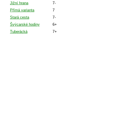
Jižní hrana
7-
Přímá varianta
7
Stará cesta
7-
Švýcarské hodiny
6+
Tuberácká
7+