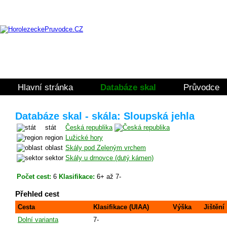
Hlavní stránka
Databáze skal
Průvodce
Databáze skal - skála: Sloupská jehla
stát
Česká republika
region
Lužické hory
oblast
Skály pod Zeleným vrchem
sektor
Skály u drnovce (dutý kámen)
Počet cest:
6
Klasifikace:
6+ až 7-
Přehled cest
Cesta
Klasifikace (UIAA)
Výška
Jištění
Dolní varianta
7-