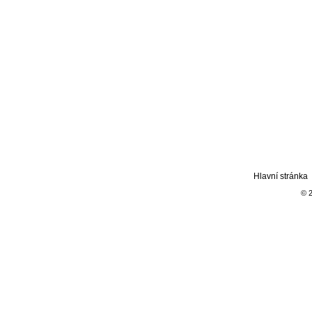
Hlavní stránka
© 2