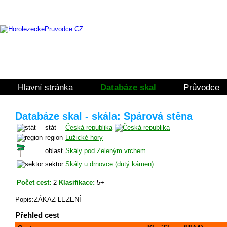
Hlavní stránka
Databáze skal
Průvodce
Databáze skal - skála: Spárová stěna
stát
Česká republika
region
Lužické hory
oblast
Skály pod Zeleným vrchem
sektor
Skály u drnovce (dutý kámen)
Počet cest:
2
Klasifikace:
5+
Popis:ZÁKAZ LEZENÍ
Přehled cest