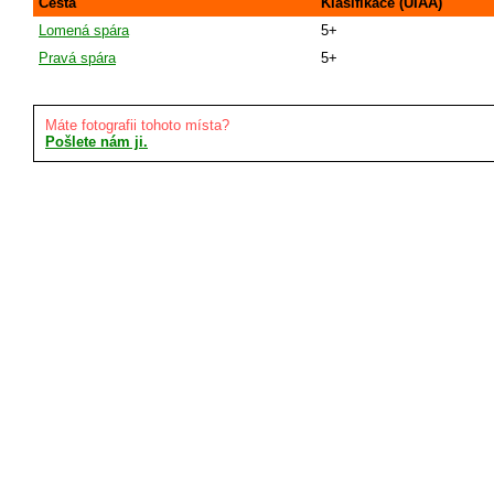
Cesta
Klasifikace (UIAA)
Lomená spára
5+
Pravá spára
5+
Máte fotografii tohoto místa?
Pošlete nám ji.