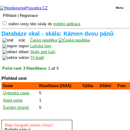
Menu
Přihlásit
|
Registrace
stáhni cesty této skály do
mobilní aplikace
Databáze skal - skála: Kámen dvou pánů
stát
Česká republika
region
Lužické hory
oblast
Skály pod Luží
sektor
Tři bratři
Počet cest:
3
Klasifikace:
1 až 5
Přehled cest
Cesta
Klasifikace (UIAA)
Výška
Jištění
Foto
Oybinská cesta
5
Stará cesta
1
Šumění stromů
5
Máte fotografii tohoto místa?
Pošlete nám ji.