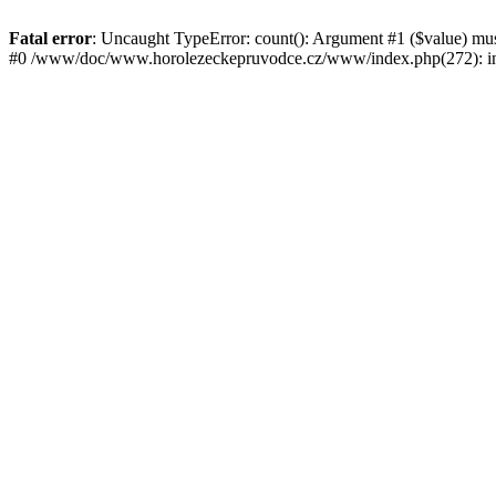
Fatal error
: Uncaught TypeError: count(): Argument #1 ($value) mu
#0 /www/doc/www.horolezeckepruvodce.cz/www/index.php(272): in