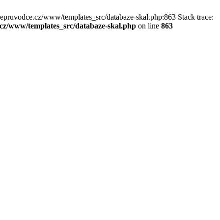
kepruvodce.cz/www/templates_src/databaze-skal.php:863 Stack trace:
z/www/templates_src/databaze-skal.php
on line
863