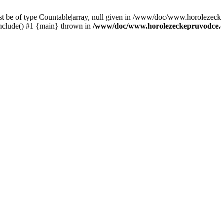
st be of type Countable|array, null given in /www/doc/www.horolezec
clude() #1 {main} thrown in
/www/doc/www.horolezeckepruvodce.c