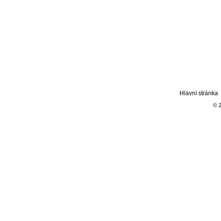
Hlavní stránka
© 2