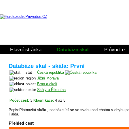
Hlavní stránka
Databáze skal
Průvodce
Databáze skal - skála: První
stát
Česká republika
region
Jižní Morava
oblast
Brno a okolí
sektor
Skály u Řikonína
Počet cest:
3
Klasifikace:
4 až 5
Popis:Plotnovitá skála , nacházející se ve svahu nad chatou v ohybu p
Halda.
Přehled cest