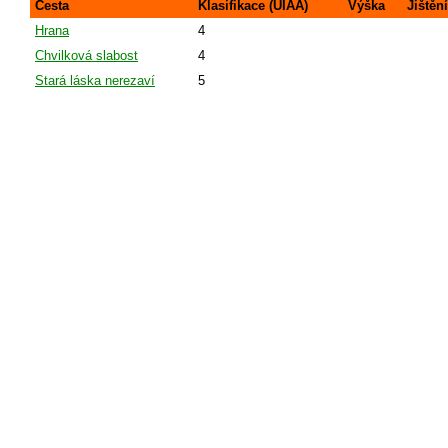
Cesta
Klasifikace (UIAA)
Výška
Jištění
Hrana
4
Chvilková slabost
4
Stará láska nerezaví
5