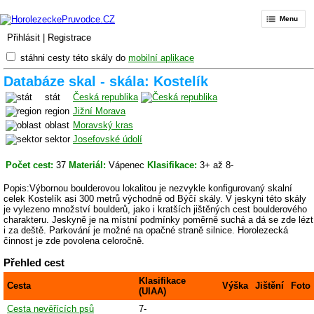
Menu
Přihlásit
|
Registrace
stáhni cesty této skály do
mobilní aplikace
Databáze skal - skála: Kostelík
stát
Česká republika
region
Jižní Morava
oblast
Moravský kras
sektor
Josefovské údolí
Počet cest:
37
Materiál:
Vápenec
Klasifikace:
3+ až 8-
Popis:Výbornou boulderovou lokalitou je nezvykle konfigurovaný skalní
celek Kostelík asi 300 metrů východně od Býčí skály. V jeskyni této skály
je vylezeno množství boulderů, jako i kratších jištěných cest boulderového
charakteru. Jeskyně je na místní podmínky poměrně suchá a dá se zde lézt
i za deště. Parkování je možné na opačné straně silnice. Horolezecká
činnost je zde povolena celoročně.
Přehled cest
Klasifikace
Cesta
Výška
Jištění
Foto
(UIAA)
Cesta nevěřících psů
7-