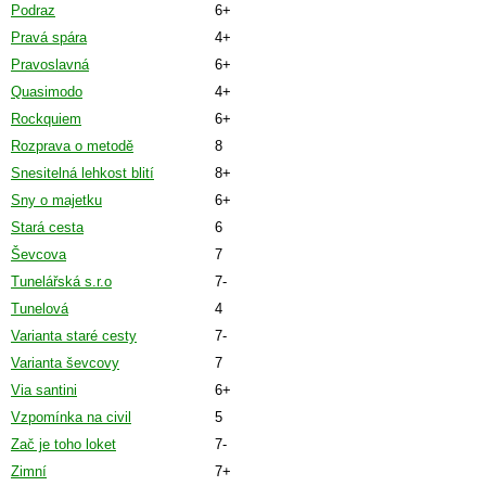
Podraz
6+
Pravá spára
4+
Pravoslavná
6+
Quasimodo
4+
Rockquiem
6+
Rozprava o metodě
8
Snesitelná lehkost blití
8+
Sny o majetku
6+
Stará cesta
6
Ševcova
7
Tunelářská s.r.o
7-
Tunelová
4
Varianta staré cesty
7-
Varianta ševcovy
7
Via santini
6+
Vzpomínka na civil
5
Zač je toho loket
7-
Zimní
7+