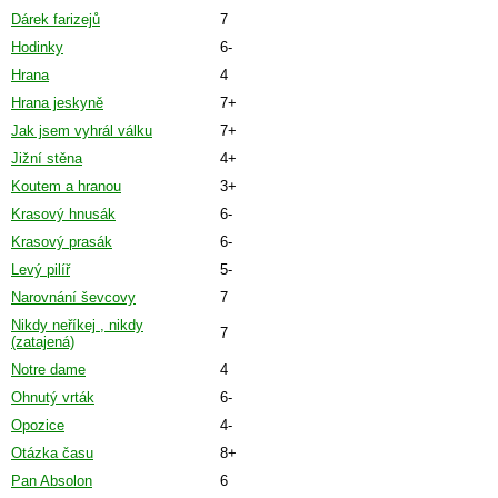
Dárek farizejů
7
Hodinky
6-
Hrana
4
Hrana jeskyně
7+
Jak jsem vyhrál válku
7+
Jižní stěna
4+
Koutem a hranou
3+
Krasový hnusák
6-
Krasový prasák
6-
Levý pilíř
5-
Narovnání ševcovy
7
Nikdy neříkej , nikdy
7
(zatajená)
Notre dame
4
Ohnutý vrták
6-
Opozice
4-
Otázka času
8+
Pan Absolon
6