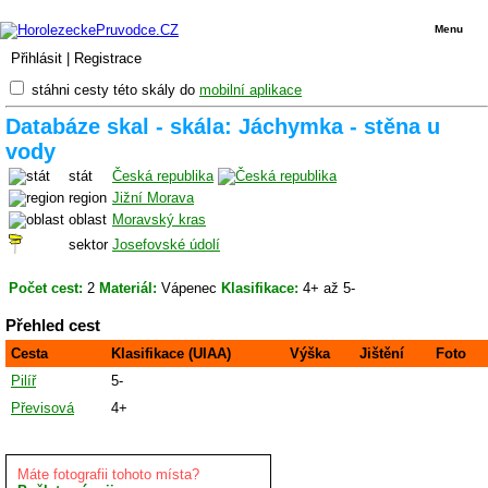
Menu
Přihlásit
|
Registrace
stáhni cesty této skály do
mobilní aplikace
Databáze skal - skála: Jáchymka - stěna u
vody
stát
Česká republika
region
Jižní Morava
oblast
Moravský kras
sektor
Josefovské údolí
Počet cest:
2
Materiál:
Vápenec
Klasifikace:
4+ až 5-
Přehled cest
Cesta
Klasifikace (UIAA)
Výška
Jištění
Foto
Pilíř
5-
Převisová
4+
Máte fotografii tohoto místa?