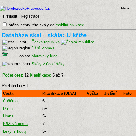
Menu
Přihlásit
|
Registrace
stáhni cesty této skály do
mobilní aplikace
Databáze skal - skála: U kříže
stát
Česká republika
region
Jižní Morava
oblast
Moravský kras
sektor
Skály v údolí říčky
Počet cest:
12
Klasifikace:
5 až 7
Přehled cest
Cesta
Klasifikace (UIAA)
Výška
Jištění
Foto
Čuňárna
6
Dalila
5+
Hrana
5-
Křížová cesta
7
Levými kouty
5-