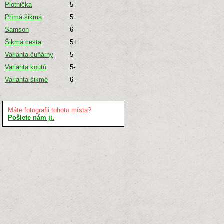
Plotnička
5-
Přímá šikmá
5
Samson
6
Šikmá cesta
5+
Varianta čuňárny
5
Varianta koutů
5-
Varianta šikmé
6-
Máte fotografii tohoto místa?
Pošlete nám ji.