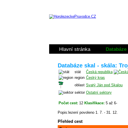
Hlavní stránka
Databáze 
Databáze skal - skála: Tr
stát
Česká republika
region
Český kras
oblast
Svatý Ján pod Skalou
sektor
Ostatní sektory
Počet cest:
12
Klasifikace:
5 až 6-
Popis:lezení povoleno 1. 7. - 31. 12.
Přehled cest