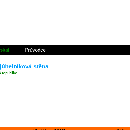
skal
Průvodce
ojúhelníková stěna