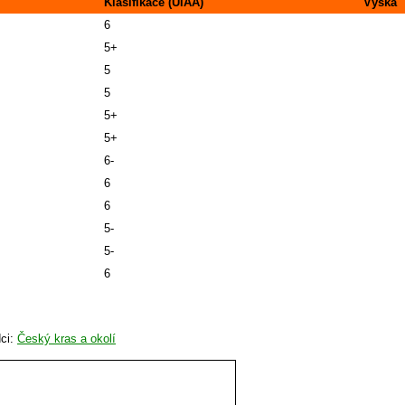
Klasifikace (UIAA)
Výška
6
5+
5
5
5+
5+
6-
6
6
5-
5-
6
dci:
Český kras a okolí