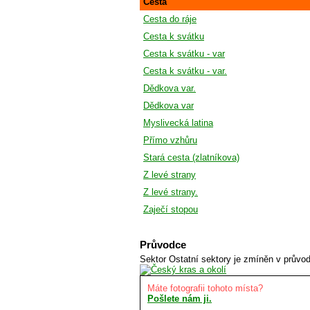
Cesta
Cesta do ráje
Cesta k svátku
Cesta k svátku - var
Cesta k svátku - var.
Dědkova var.
Dědkova var
Myslivecká latina
Přímo vzhůru
Stará cesta (zlatníkova)
Z levé strany
Z levé strany.
Zaječí stopou
Průvodce
Sektor Ostatní sektory je zmíněn v průvo
Máte fotografii tohoto místa?
Pošlete nám ji.