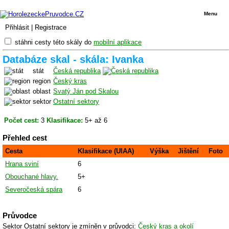
Menu
Přihlásit
|
Registrace
stáhni cesty této skály do
mobilní aplikace
Databáze skal - skála: Ivanka
stát
Česká republika
region
Český kras
oblast
Svatý Ján pod Skalou
sektor
Ostatní sektory
Počet cest:
3
Klasifikace:
5+ až 6
Přehled cest
Cesta
Klasifikace (UIAA)
Výška
Jištění
Foto
Hrana sviní
6
Obouchané hlavy.
5+
Severočeská spára
6
Průvodce
Sektor Ostatní sektory je zmíněn v průvodci:
Český kras a okolí