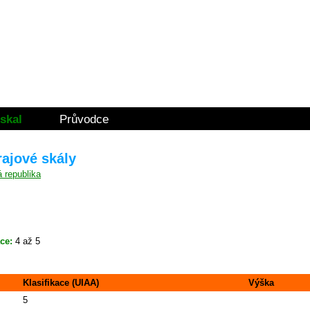
skal
Průvodce
rajové skály
ace:
4 až 5
Klasifikace (UIAA)
Výška
5