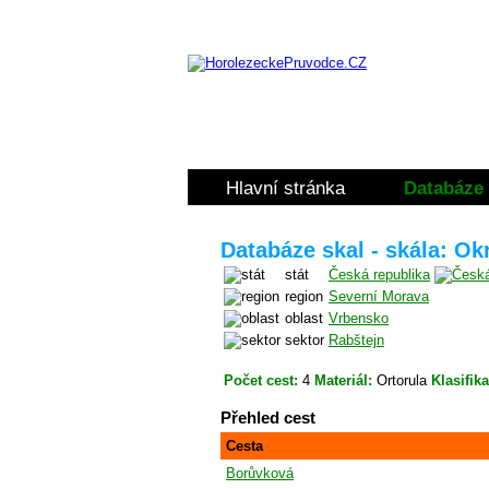
Hlavní stránka
Databáze 
Databáze skal - skála: Ok
stát
Česká republika
region
Severní Morava
oblast
Vrbensko
sektor
Rabštejn
Počet cest:
4
Materiál:
Ortorula
Klasifik
Přehled cest
Cesta
Borůvková