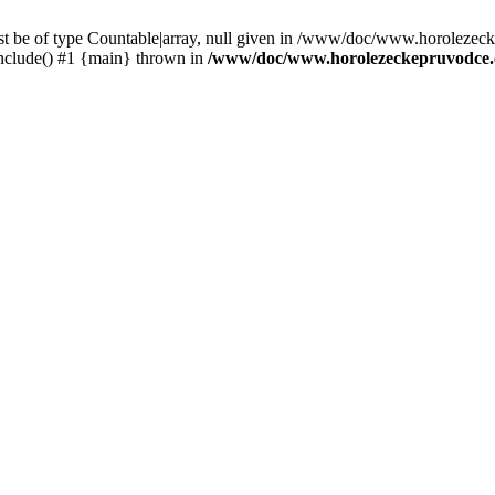
st be of type Countable|array, null given in /www/doc/www.horolezec
clude() #1 {main} thrown in
/www/doc/www.horolezeckepruvodce.c