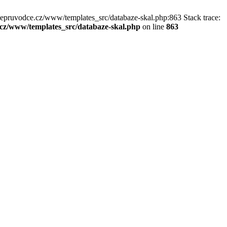
kepruvodce.cz/www/templates_src/databaze-skal.php:863 Stack trace:
z/www/templates_src/databaze-skal.php
on line
863