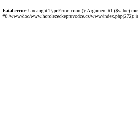
Fatal error
: Uncaught TypeError: count(): Argument #1 ($value) mu
#0 /www/doc/www.horolezeckepruvodce.cz/www/index.php(272): in