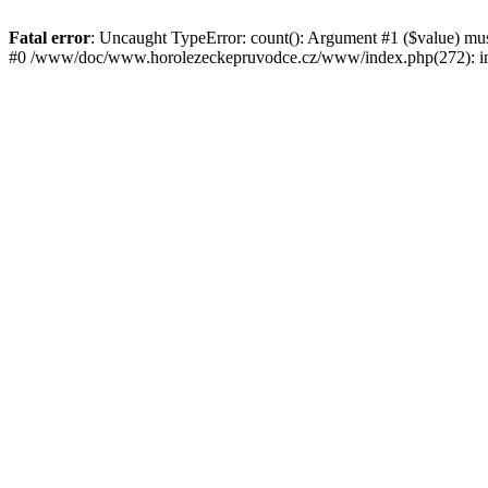
Fatal error
: Uncaught TypeError: count(): Argument #1 ($value) mu
#0 /www/doc/www.horolezeckepruvodce.cz/www/index.php(272): in