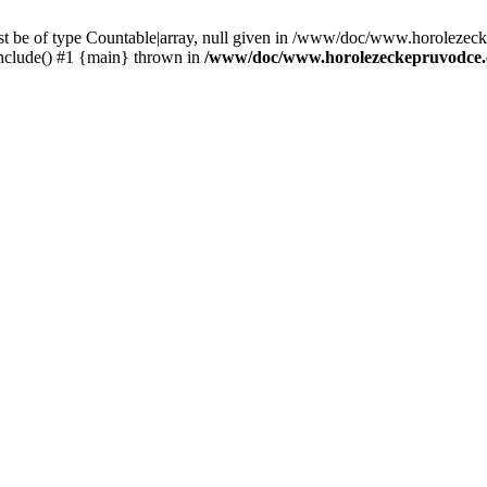
st be of type Countable|array, null given in /www/doc/www.horolezec
clude() #1 {main} thrown in
/www/doc/www.horolezeckepruvodce.c