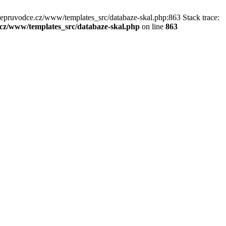
kepruvodce.cz/www/templates_src/databaze-skal.php:863 Stack trace:
z/www/templates_src/databaze-skal.php
on line
863