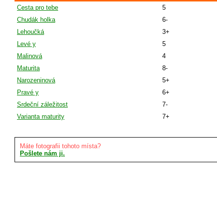
Cesta pro tebe
5
Chudák holka
6-
Lehoučká
3+
Levé y
5
Malinová
4
Maturita
8-
Narozeninová
5+
Pravé y
6+
Srdeční záležitost
7-
Varianta maturity
7+
Máte fotografii tohoto místa?
Pošlete nám ji.