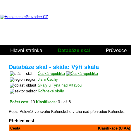
Hlavní stránka
Databáze skal
Průvodce
Databáze skal - skála: Výří skála
stát
Česká republika
region
Jižní Čechy
oblast
Skály u Týna nad Vltavou
sektor
Kořenské skály
Počet cest:
10
Klasifikace:
3+ až 8-
Popis:Polověž ve svahu Kořenského vrchu nad přehradou Kořensko.
Přehled cest
Cesta
Klasifikace (UIAA)