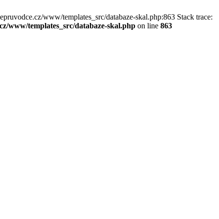
kepruvodce.cz/www/templates_src/databaze-skal.php:863 Stack trace:
z/www/templates_src/databaze-skal.php
on line
863