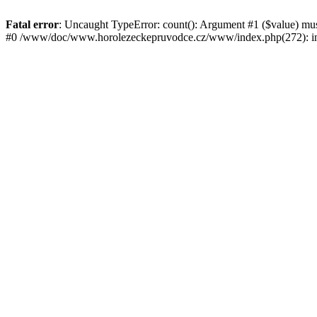
Fatal error
: Uncaught TypeError: count(): Argument #1 ($value) mu
#0 /www/doc/www.horolezeckepruvodce.cz/www/index.php(272): in