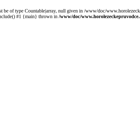
st be of type Countable|array, null given in /www/doc/www.horolezec
clude() #1 {main} thrown in
/www/doc/www.horolezeckepruvodce.c