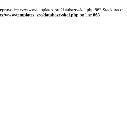
kepruvodce.cz/www/templates_src/databaze-skal.php:863 Stack trace:
z/www/templates_src/databaze-skal.php
on line
863