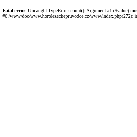
Fatal error
: Uncaught TypeError: count(): Argument #1 ($value) mu
#0 /www/doc/www.horolezeckepruvodce.cz/www/index.php(272): in