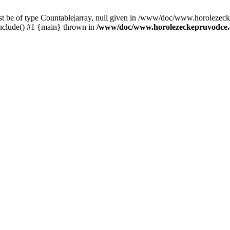
st be of type Countable|array, null given in /www/doc/www.horolezec
clude() #1 {main} thrown in
/www/doc/www.horolezeckepruvodce.c