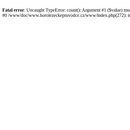
Fatal error
: Uncaught TypeError: count(): Argument #1 ($value) mu
#0 /www/doc/www.horolezeckepruvodce.cz/www/index.php(272): in