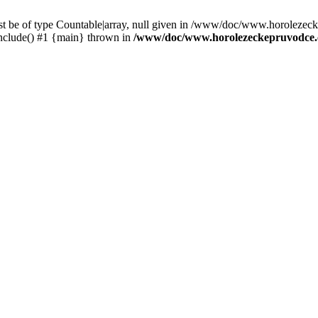
st be of type Countable|array, null given in /www/doc/www.horolezec
clude() #1 {main} thrown in
/www/doc/www.horolezeckepruvodce.c