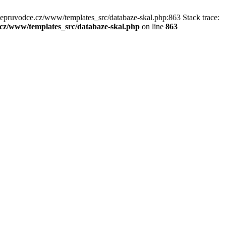
kepruvodce.cz/www/templates_src/databaze-skal.php:863 Stack trace:
z/www/templates_src/databaze-skal.php
on line
863